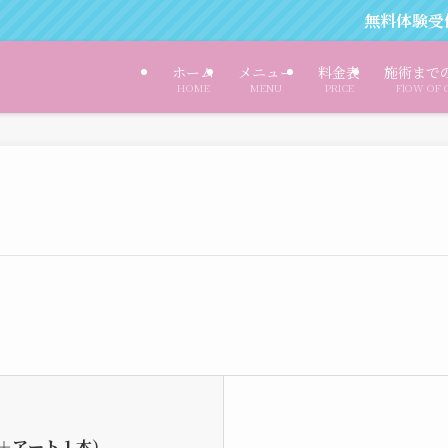
無料体験受付中
ホーム
メニュー
料金表
施術まで
HOME
MENU
PRICE
FlOW OF 
＋アート１本）