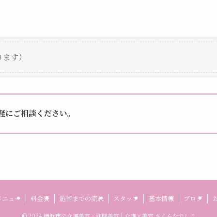
ります）
軽にご相談ください。
メニュー
料金表
施術までの流れ
スタッフ
基本情報
ブログ
©
2024 横浜市の介護美容・訪問美容 | 介護×美容 さくらなでしこ